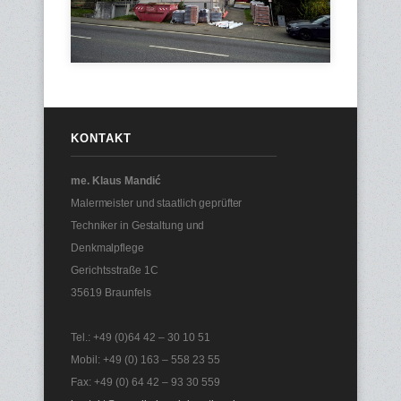
KONTAKT
me. Klaus Mandić
Malermeister und staatlich geprüfter
Techniker in Gestaltung und
Denkmalpflege
Gerichtsstraße 1C
35619 Braunfels
Tel.: +49 (0)64 42 – 30 10 51
Mobil: +49 (0) 163 – 558 23 55
Fax: +49 (0) 64 42 – 93 30 559