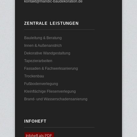
kontakt@mandic-baudekoration.de
ZENTRALE LEISTUNGEN
Bauleitung & Beratung
Innen & Außenanstrich
Dekorative Wandgestaltung
Tapezierarbeiten
Fassaden & Fachwerksanierung
Trockenbau
Fußbodenverlegung
Kleinflächige Fliesenverlegung
Brand- und Wasserschadensanierung
INFOHEFT
Infoheft als PDF